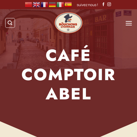
Passer
suivez nous !
au
contenu
CAFÉ
COMPTOIR
ABEL